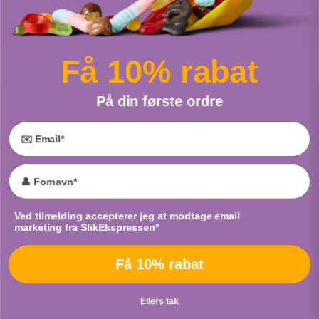
Syrlige Frugt Diamanter
Skittles
Fra
Malaco
Fra
Mars
Få 10% rabat
PUT I POSE
PUT I POSE
På din første ordre
Email
Dukatos
Store Sutter Sur & Skum
Accept marketing
Ved tilmelding accepterer jeg at modtage email
Fra
Haribo
Fra
Haribo
marketing fra SlikEkspressen*
PUT I POSE
PUT I POSE
Få 10% rabat
Ellers tak