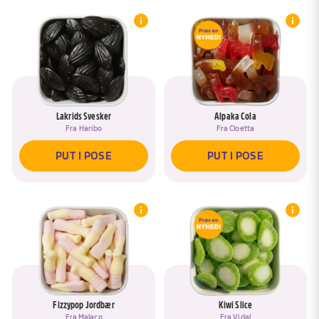
Lakrids Svesker
Alpaka Cola
Fra
Haribo
Fra
Cloetta
PUT I POSE
PUT I POSE
Fizzypop Jordbær
Kiwi Slice
Fra
Malaco
Fra
Vidal