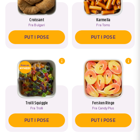
Croissant
Karmella
Fra
Bulgari
Fra
Toms
PUT I POSE
PUT I POSE
Trolli Squiggle
Fersken Ringe
Fra
Trolli
Fra
Candy Plus
PUT I POSE
PUT I POSE