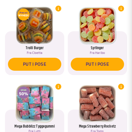
Trolli Burger
Syrlinger
Fra
Cloetta
Fra
Haribo
PUT I POSE
PUT I POSE
Mega Bubblizz Tyggegummi
Mega Strawberry Rocketz
Fra
Lutti
Fra
Toms