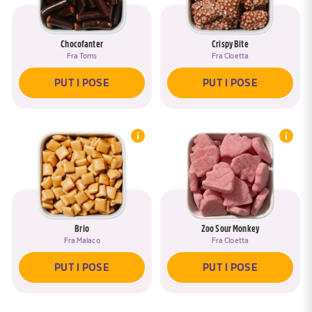
Chocofanter
Crispy Bite
Fra
Toms
Fra
Cloetta
PUT I POSE
PUT I POSE
Brio
Zoo Sour Monkey
Fra
Malaco
Fra
Cloetta
PUT I POSE
PUT I POSE