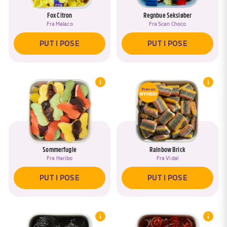
Fox Citron
Regnbue Seksløber
Fra
Malaco
Fra
Scan Choco
PUT I POSE
PUT I POSE
Sommerfugle
Rainbow Brick
Fra
Haribo
Fra
Vidal
Hov, du har allerede en pose, som
hedder <span data-ask-rename-title>
PUT I POSE
PUT I POSE
REMOVE DRAFTED PRODUCTS
{{pose}}</span>
Øjeblik :)
Vil du tilføje produkter til posen <span
data-ask-rename-title>{{pose}}</span>?
Du skal lige navngive din pose, så du har
let ved at finde den igen