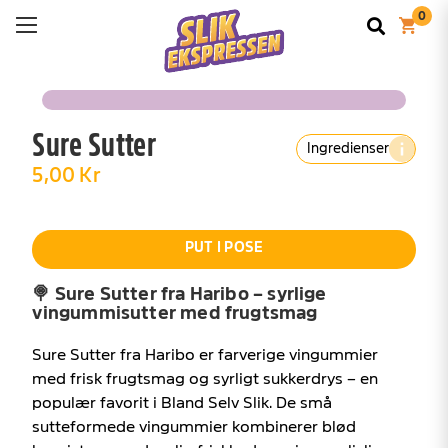
Sure Sutter
Ingredienser
5,00 Kr
PUT I POSE
🍭
Sure
Sutter
fra
Haribo –
syrlige
vingummisutter
med
frugtsmag
Sure
Sutter
fra
Haribo
er
farverige
vingummier
med
frisk
frugtsmag
og
syrligt
sukkerdrys –
en
populær
favorit
i
Bland
Selv
Slik.
De
små
sutteformede
vingummier
kombinerer
blød