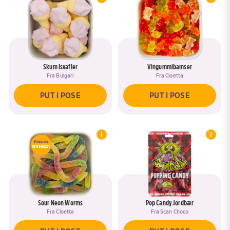
Skum Isvafler
Vingummibamser
Fra
Bulgari
Fra
Cloetta
PUT I POSE
PUT I POSE
Sour Neon Worms
Pop Candy Jordbær
Fra
Cloetta
Fra
Scan Choco