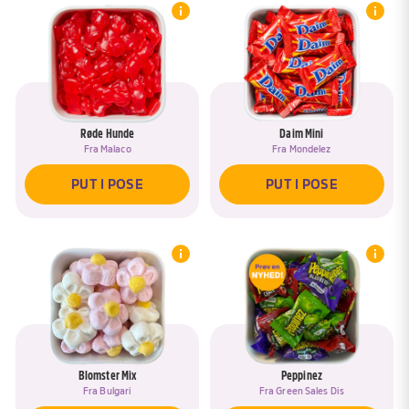
Røde Hunde
Daim Mini
Fra
Malaco
Fra
Mondelez
PUT I POSE
PUT I POSE
Blomster Mix
Peppinez
Fra
Bulgari
Fra
Green Sales Dis