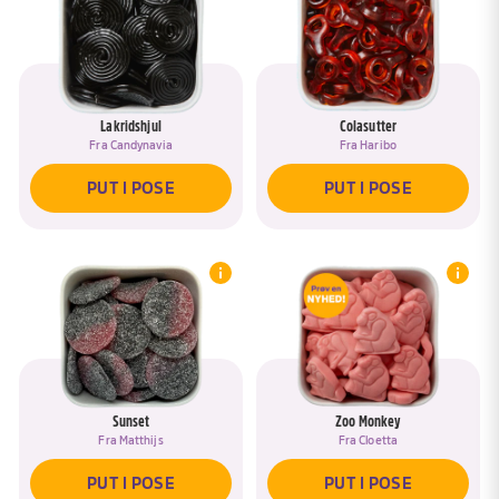
BLAND IGEN
JA, TILFØJ TIL <SPAN DATA-ASK-
RENAME-TITLE>{{POSE}}</SPAN>
GÅ TIL KURV
NEJ, NAVNGIV EN NY POSE
PUT I KURV
Lakridshjul
Colasutter
Fra
Candynavia
Fra
Haribo
PUT I POSE
PUT I POSE
Sunset
Zoo Monkey
Fra
Matthijs
Fra
Cloetta
PUT I POSE
PUT I POSE