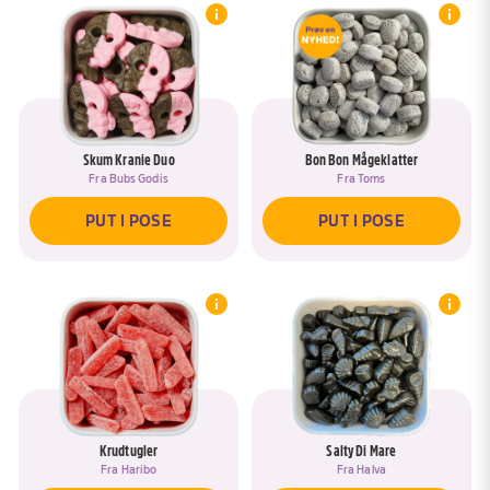
Skum Kranie Duo
Bon Bon Mågeklatter
Fra
Bubs Godis
Fra
Toms
PUT I POSE
PUT I POSE
Krudtugler
Salty Di Mare
Fra
Haribo
Fra
Halva