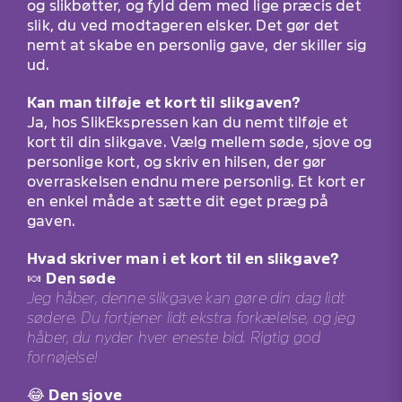
og slikbøtter, og fyld dem med lige præcis det
slik, du ved modtageren elsker. Det gør det
nemt at skabe en personlig gave, der skiller sig
ud.
Kan man tilføje et kort til slikgaven?
Ja, hos SlikEkspressen kan du nemt tilføje et
kort til din slikgave. Vælg mellem søde, sjove og
personlige kort, og skriv en hilsen, der gør
overraskelsen endnu mere personlig. Et kort er
en enkel måde at sætte dit eget præg på
gaven.
Hvad skriver man i et kort til en slikgave?
🍬
Den søde
Jeg håber, denne slikgave kan gøre din dag lidt
sødere. Du fortjener lidt ekstra forkælelse, og jeg
håber, du nyder hver eneste bid. Rigtig god
fornøjelse!
😂
Den sjove