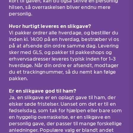
kort til gaven, kan du også skrive en personlig
hilsen, så overraskelsen bliver endnu mere
personlig.
Hvor hurtigt leveres en slikgave?
Vi pakker ordrer alle hverdage, og bestiller du
inden kl. 14:00 på en hverdag, bestræber vi os
på at afsende din ordre samme dag. Levering
sker med GLS, og pakker til pakkeshops og
erhvervsadresser leveres typisk inden for 1–3
hverdage. Når din ordre er afsendt, modtager
du et trackingnummer, så du nemt kan følge
pakken.
Er en slikgave god til ham?
Ja, en slikgave er en oplagt gave til ham, der
elsker søde fristelser. Uanset om det er til en
fødselsdag, som tak for hjælpen eller bare som
en hyggelig overraskelse, er en slikgave en
personlig gave, der passer til mange forskellige
anledninger. Populære valg er blandt andet