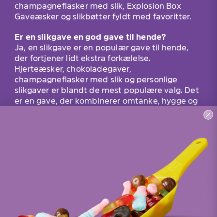
champagneflasker med slik, Explosion Box
Gaveæsker og slikbøtter fyldt med favoritter.
Er en slikgave en god gave til hende?
Ja, en slikgave er en populær gave til hende,
der fortjener lidt ekstra forkælelse.
Hjerteæsker, chokoladegaver,
champagneflasker med slik og personlige
slikgaver er blandt de mest populære valg. Det
er en gave, der kombinerer omtanke, hygge og
søde favoritter i én samlet overraskelse.
Shop
Praktisk
Bland Selv Slik
Om os
Slikgaver
Kontakt
Gavekort
Leveringsbetingelser
Vores app
Nyhedsbrev