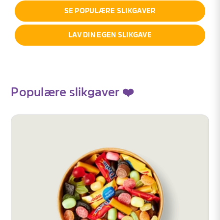
SE POPULÆRE SLIKGAVER
LAV DIN EGEN SLIKGAVE
Populære slikgaver ❤️