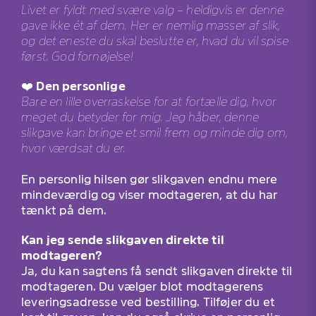
Livet er fyldt med svære valg – heldigvis er denne
gave ikke ét af dem. Her er nemlig masser af slik,
og det eneste du skal beslutte er, hvad du vil spise
først. God fornøjelse!
❤️
Den personlige
Bare en lille overraskelse for at fortælle dig, hvor
meget du betyder for mig. Jeg håber, denne
slikgave kan bringe et smil frem og minde dig om,
hvor værdsat du er.
En personlig hilsen gør slikgaven endnu mere
mindeværdig og viser modtageren, at du har
tænkt på dem.
Kan jeg sende slikgaven direkte til
modtageren?
Ja, du kan sagtens få sendt slikgaven direkte til
modtageren. Du vælger blot modtagerens
leveringsadresse ved bestilling. Tilføjer du et