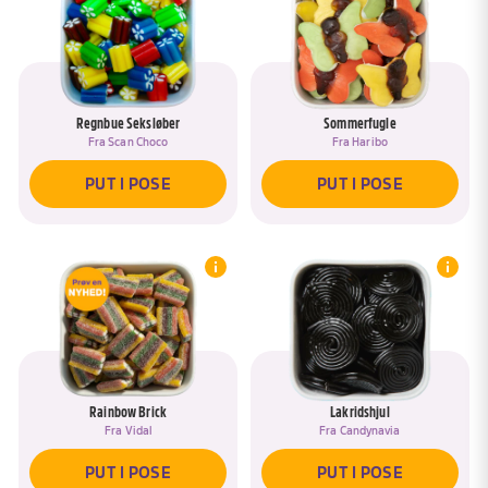
BLAND IGEN
JA, TILFØJ TIL <SPAN DATA-ASK-
RENAME-TITLE>{{POSE}}</SPAN>
GÅ TIL KURV
NEJ, NAVNGIV EN NY POSE
PUT I KURV
Regnbue Seksløber
Sommerfugle
Fra
Scan Choco
Fra
Haribo
PUT I POSE
PUT I POSE
Rainbow Brick
Lakridshjul
Fra
Vidal
Fra
Candynavia
PUT I POSE
PUT I POSE