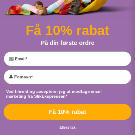
Sour Neon Worms
Pop Candy Jordbær
Fra
Cloetta
Fra
Scan Choco
Få 10% rabat
PUT I POSE
PUT I POSE
På din første ordre
Email
Kulørte Fisk
PEZ Fizzy Roll
Accept marketing
Ved tilmelding accepterer jeg at modtage email
Fra
Cloetta
Fra
Cloetta
marketing fra SlikEkspressen*
PUT I POSE
PUT I POSE
Få 10% rabat
Ellers tak