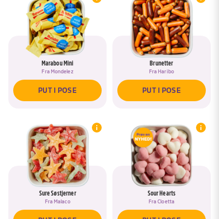
Marabou Mini
Brunetter
Fra
Mondelez
Fra
Haribo
PUT I POSE
PUT I POSE
Sure Søstjerner
Sour Hearts
Fra
Malaco
Fra
Cloetta