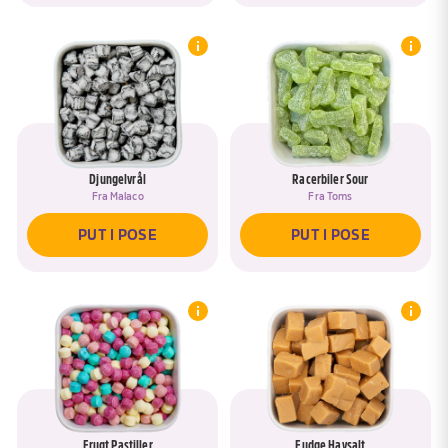
Djungelvrål
Racerbiler Sour
Fra
Malaco
Fra
Toms
PUT I POSE
PUT I POSE
Frugt Pastiller
Fudge Havsalt