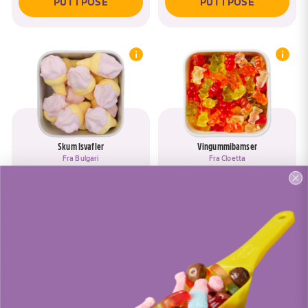
PUT I POSE
PUT I POSE
Skum Isvafler
Vingummibamser
Fra
Bulgari
Fra
Cloetta
PUT I POSE
PUT I POSE