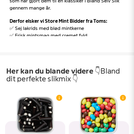
som har gjort dem til en klassiker i Bland Selv Slik
gennem mange år.
Derfor elsker vi Store Mint Bidder fra Toms:
✅ Sej lakrids med blød mintkerne
✅ Frisk mintsmag med cremet fyld
✅ En klassiker fra Toms til Bland Selv Slik
Store Mint Bidder fra Toms hos SlikEkspressen –
klassisk lakrids med et friskt minttwist 🍬
Her kan du blande videre
👇Bland
Store Mint Bidder er en af de lakridsklassikere,
dit perfekte slikmix 👇
mange genkender med det samme. De mørke
lakridsstænger med den hvide mintkerne skiller sig
ud i slikposen og er et oplagt valg for dig, der
holder af kombinationen af lakrids og mint. Det
enkle udseende gemmer på en smagsoplevelse,
som har været populær blandt lakridselskere i
generationer.