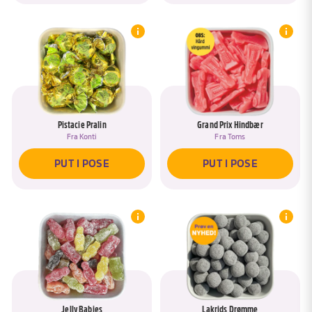
Snup Store Mint Bidder fra Toms hos
SlikEkspressen i dag ❄️
Sej lakrids, cremet mintfyld og en frisk
smagsoplevelse – en tidløs klassiker, der giver din
Bland Selv Slik-pose et køligt twist!
Pistacie Pralin
Grand Prix Hindbær
Fra
Konti
Fra
Toms
PUT I POSE
PUT I POSE
Jelly Babies
Lakrids Drømme