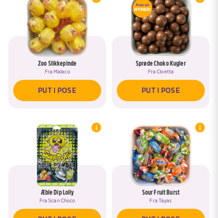
Zoo Slikkepinde
Sprøde Choko Kugler
Fra
Malaco
Fra
Cloetta
PUT I POSE
PUT I POSE
Æble Dip Lolly
Sour Fruit Burst
Fra
Scan Choco
Fra
Tayas