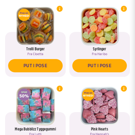
Trolli Burger
Syrlinger
Fra
Cloetta
Fra
Haribo
PUT I POSE
PUT I POSE
Mega Bubblizz Tyggegummi
Pink Hearts
Fra
Lutti
Fra
Hannah's