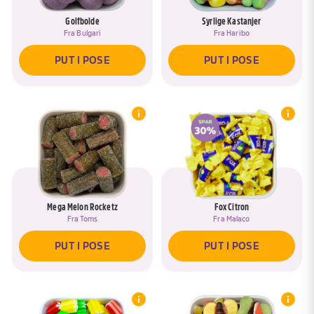
Golfbolde
Syrlige Kastanjer
Fra
Bulgari
Fra
Haribo
PUT I POSE
PUT I POSE
Mega Melon Rocketz
Fox Citron
Fra
Toms
Fra
Malaco
Hov, du har allerede en pose, som
hedder <span data-ask-rename-title>
PUT I POSE
PUT I POSE
REMOVE DRAFTED PRODUCTS
{{pose}}</span>
Øjeblik :)
Vil du tilføje produkter til posen <span
data-ask-rename-title>{{pose}}</span>?
Du skal lige navngive din pose, så du har
let ved at finde den igen