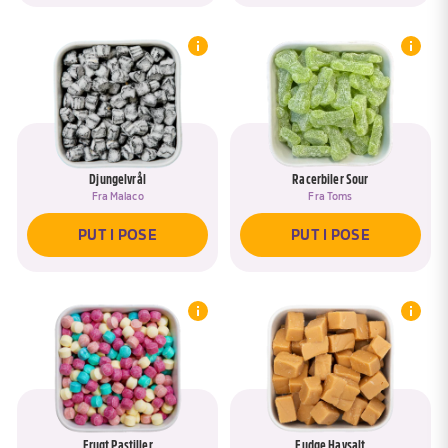
Djungelvrål
Racerbiler Sour
Fra
Malaco
Fra
Toms
PUT I POSE
PUT I POSE
Frugt Pastiller
Fudge Havsalt