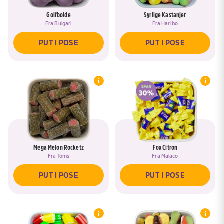
Golfbolde
Syrlige Kastanjer
Fra
Bulgari
Fra
Haribo
PUT I POSE
PUT I POSE
Mega Melon Rocketz
Fox Citron
Fra
Toms
Fra
Malaco
Hov, du har allerede en pose, som
hedder <span data-ask-rename-title>
PUT I POSE
PUT I POSE
REMOVE DRAFTED PRODUCTS
{{pose}}</span>
Øjeblik :)
Vil du tilføje produkter til posen <span
data-ask-rename-title>{{pose}}</span>?
Du skal lige navngive din pose, så du har
let ved at finde den igen