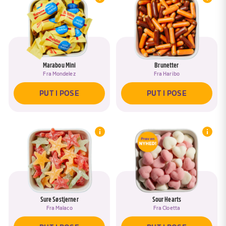
Marabou Mini
Brunetter
Fra
Mondelez
Fra
Haribo
PUT I POSE
PUT I POSE
Sure Søstjerner
Sour Hearts
Fra
Malaco
Fra
Cloetta