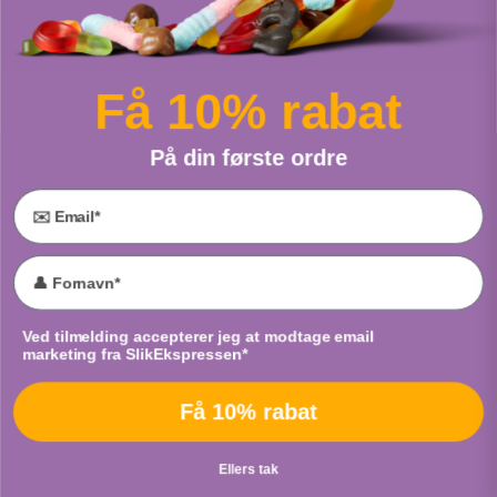
Pop Candy Jordbær
Kulørte Fisk
Fra
Scan Choco
Fra
Cloetta
Få 10% rabat
PUT I POSE
PUT I POSE
På din første ordre
Email
PEZ Fizzy Roll
Syrlige Frugt Diamanter
Accept marketing
Ved tilmelding accepterer jeg at modtage email
Fra
Cloetta
Fra
Malaco
marketing fra SlikEkspressen*
PUT I POSE
PUT I POSE
Få 10% rabat
Ellers tak