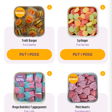
Trolli Burger
Syrlinger
Fra
Cloetta
Fra
Haribo
PUT I POSE
PUT I POSE
Mega Bubblizz Tyggegummi
Pink Hearts
Fra
Lutti
Fra
Hannah's