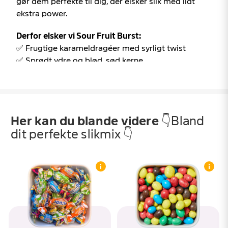
gør dem perfekte til dig, der elsker slik med lidt
ekstra power.
Derfor elsker vi Sour Fruit Burst:
✅ Frugtige karameldragéer med syrligt twist
✅ Sprødt ydre og blød, sød kerne
✅ Sjove farver og masser af frisk smag
Sour Fruit Burst – karameldragéer med stort
smagskick! Find dem hos SlikEkspressen 🍋
Her kan du blande videre
👇Bland
Sour Fruit Burst er et farverigt bekendtskab, der
dit perfekte slikmix 👇
sætter gang i smagsløgene. De små stykker er
pakket ind i farverig folie og gemmer på en perfekt
balance mellem surt og sødt. Det første bid giver et
sprødt knas, hvorefter den bløde frugtsmag tager
over og skaber en harmonisk, frisk oplevelse.
De findes i flere smagsvarianter – fra citrus og lime
til tropiske frugter – så hver bid føles som en ny