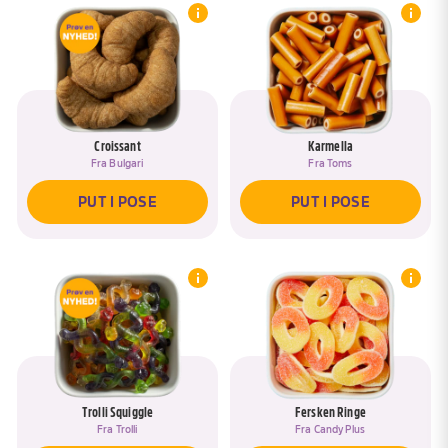
Croissant
Karmella
Fra
Bulgari
Fra
Toms
PUT I POSE
PUT I POSE
Trolli Squiggle
Fersken Ringe
Fra
Trolli
Fra
Candy Plus