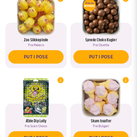
Zoo Slikkepinde
Sprøde Choko Kugler
Fra
Malaco
Fra
Cloetta
PUT I POSE
PUT I POSE
Æble Dip Lolly
Skum Isvafler
Fra
Scan Choco
Fra
Bulgari