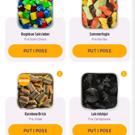
BLAND IGEN
JA, TILFØJ TIL <SPAN DATA-ASK-
RENAME-TITLE>{{POSE}}</SPAN>
GÅ TIL KURV
NEJ, NAVNGIV EN NY POSE
PUT I KURV
Regnbue Seksløber
Sommerfugle
Fra
Scan Choco
Fra
Haribo
PUT I POSE
PUT I POSE
Rainbow Brick
Lakridshjul
Fra
Vidal
Fra
Candynavia
PUT I POSE
PUT I POSE