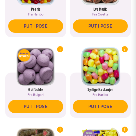
Pearls
Lys Mælk
Fra
Haribo
Fra
Cloetta
PUT I POSE
PUT I POSE
Golfbolde
Syrlige Kastanjer
Fra
Bulgari
Fra
Haribo
Hov, du har allerede en pose, som
hedder <span data-ask-rename-title>
PUT I POSE
PUT I POSE
REMOVE DRAFTED PRODUCTS
{{pose}}</span>
Øjeblik :)
Vil du tilføje produkter til posen <span
data-ask-rename-title>{{pose}}</span>?
Du skal lige navngive din pose, så du har
let ved at finde den igen