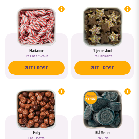
Marianne
Stjerneskud
Fra
Fazer Group
Fra
Hannah's
PUT I POSE
PUT I POSE
Polly
Blå Meter
Fra
Cloetta
Fra
Vidal