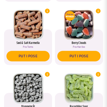
Sød & Salt Karmella
Berry Clouds
Fra
Toms
Fra
Haribo
PUT I POSE
PUT I POSE
Djungelvrål
Racerbiler Sour