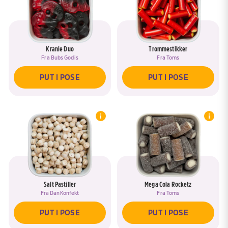
Kranie Duo
Trommestikker
Fra
Bubs Godis
Fra
Toms
PUT I POSE
PUT I POSE
Salt Pastiller
Mega Cola Rocketz
Fra
DanKonfekt
Fra
Toms
PUT I POSE
PUT I POSE