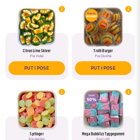
Citron Lime Skiver
Trolli Burger
Fra
Vidal
Fra
Cloetta
PUT I POSE
PUT I POSE
Syrlinger
Mega Bubblizz Tyggegummi
Fra
Haribo
Fra
Lutti