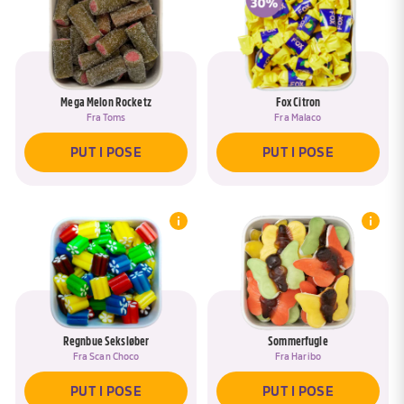
BLAND IGEN
JA, TILFØJ TIL <SPAN DATA-ASK-
RENAME-TITLE>{{POSE}}</SPAN>
GÅ TIL KURV
NEJ, NAVNGIV EN NY POSE
PUT I KURV
Mega Melon Rocketz
Fox Citron
Fra
Toms
Fra
Malaco
PUT I POSE
PUT I POSE
Regnbue Seksløber
Sommerfugle
Fra
Scan Choco
Fra
Haribo
PUT I POSE
PUT I POSE