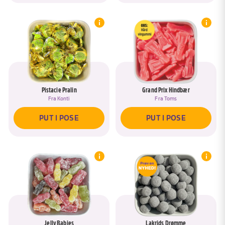
nyde og giver næsten lidt sommerfugle i maven.
Hos SlikEkspressen er Sommerfugle Duo fra
Malaco et populært valg for alle, der ønsker
klassisk vingummi med skum i høj kvalitet. De
passer til enhver anledning – fra små hyggestunder
til store festlige begivenheder. Især i Bland Selv Slik
Pistacie Pralin
Grand Prix Hindbær
med skum er de en favorit, fordi de både er flotte
Fra
Konti
Fra
Toms
og nemme at kombinere med andre varianter.
PUT I POSE
PUT I POSE
Snup Sommerfugle Duo fra Malaco hos
SlikEkspressen i dag 🦋
Blød vingummi og skum med frugtsmag – et
farverigt og hyggeligt valg, der gør din slikpose
endnu mere indbydende og fuld af glæde!
Jelly Babies
Lakrids Drømme