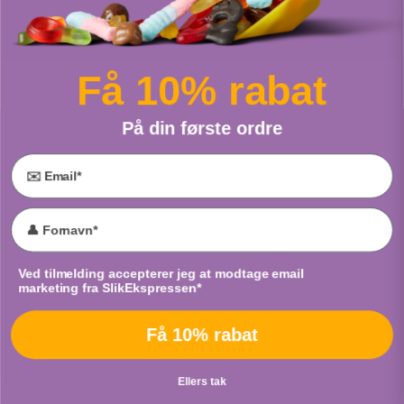
Sour Fruit Burst
Skum Isvafler
Fra
Tayas
Fra
Bulgari
Få 10% rabat
PUT I POSE
PUT I POSE
På din første ordre
Email
Vingummibamser
Sour Neon Worms
Accept marketing
Ved tilmelding accepterer jeg at modtage email
Fra
Cloetta
Fra
Cloetta
marketing fra SlikEkspressen*
PUT I POSE
PUT I POSE
Få 10% rabat
Ellers tak