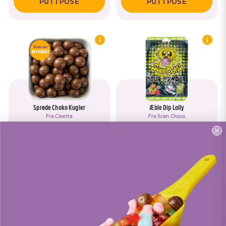
PUT I POSE
PUT I POSE
Sprøde Choko Kugler
Æble Dip Lolly
Fra
Cloetta
Fra
Scan Choco
PUT I POSE
PUT I POSE