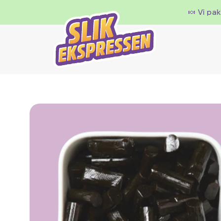
🍬 Vi pa