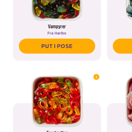
Vampyrer
Fra
Haribo
PUT I POSE