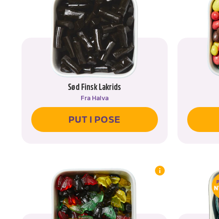
Sød Finsk Lakrids
Fra
Halva
PUT I POSE