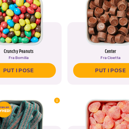
bestilling direkte hjem til dig!
Crunchy Peanuts
Center
Fra
Bomilla
Fra
Cloetta
PUT I POSE
PUT I POSE