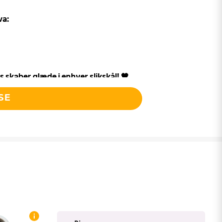
va:
ids skaber glæde i enhver slikskål! 🖤
SE
landt lakridselskere og har været det i
agelige konsistens er den velegnet til
 Den særlige sødme balancerer
r hver mundfuld ekstra lækker.
 til en oplagt del af enhver Bland Selv
en med andet sødt og salt for den
kEkspressen 🛍️
ke klassiker – levering og nem