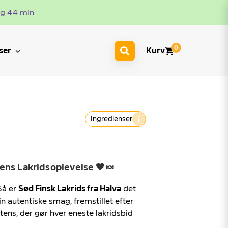
og 44 min
ser
Kurv
Ingredienser
ntens Lakridsoplevelse 🖤🍬
Så er
Sød Finsk Lakrids fra Halva
det
in autentiske smag, fremstillet efter
stens, der gør hver eneste lakridsbid