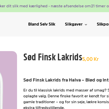
kker dit slik med kærlighed - næste afsendelse om
21 timer 
Bland Selv Slik
Slikgaver
Slikpo
Sød Finsk Lakrids
5,00 Kr
Sød Finsk Lakrids fra Halva – Blød og I
Er du til klassisk lakrids med masser af smag? 
oplagte valg. Denne finske favorit er kendt for s
gamle traditioner – og for sin seje, lækre konsi
ekstra tilfredsstillende.