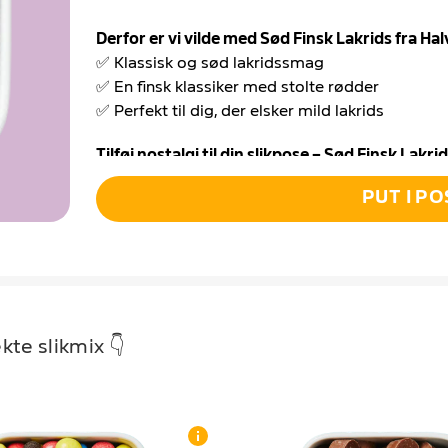
Derfor er vi vilde med Sød Finsk Lakrids fra Hal
✅ Klassisk og sød lakridssmag
✅ En finsk klassiker med stolte rødder
✅ Perfekt til dig, der elsker mild lakrids
Tilføj nostalgi til din slikpose – Sød Finsk Lakr
PUT I PO
Sød Finsk Lakrids fra Halva er en sand favorit b
mange år. Med sin milde, men dybe smag og beh
både hyggeaftener og hverdagens små pauser.
perfekt med den klassiske lakridsaroma – og gø
Den seje tekstur og rene smag gør denne lakrids
Slikpose. Nyd den som den er, eller kombiner d
kte slikmix 👇
perfekte balance.
Bestil Sød Finsk Lakrids fra Halva i dag hos Sli
Giv din slikpose et lækkert løft med denne fins