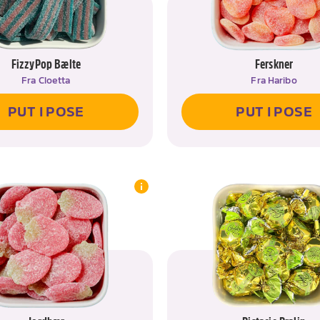
FizzyPop Bælte
Ferskner
Fra
Cloetta
Fra
Haribo
PUT I POSE
PUT I POSE