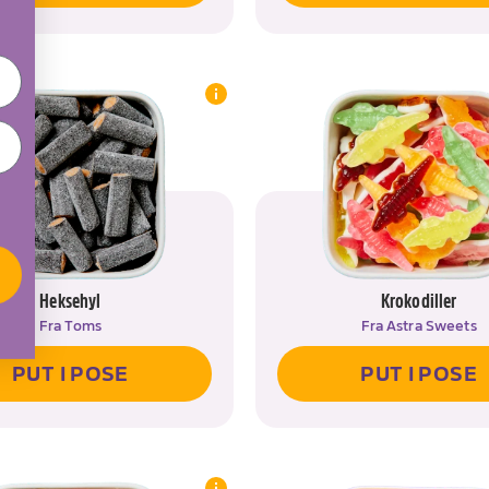
BLAND IGEN
data-ask-rename-title>{{pose}}</span>?
GÅ TIL KURV
K-RENAME-TITLE>
NEJ,
>
PUT I KURV
Heksehyl
Krokodiller
Fra
Toms
Fra
Astra Sweets
PUT I POSE
PUT I POSE