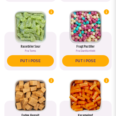
Racerbiler Sour
Frugt Pastiller
Fra
Toms
Fra
DanKonfekt
PUT I POSE
PUT I POSE
Fudge Havsalt
Karamelguf