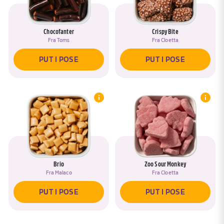
Chocofanter
Crispy Bite
Fra
Toms
Fra
Cloetta
PUT I POSE
PUT I POSE
Brio
Zoo Sour Monkey
Fra
Malaco
Fra
Cloetta
PUT I POSE
PUT I POSE