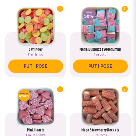
Syrlinger
Mega Bubblizz Tyggegummi
Fra
Haribo
Fra
Lutti
PUT I POSE
PUT I POSE
Pink Hearts
Mega Strawberry Rocketz
Fra
Hannah's
Fra
Toms