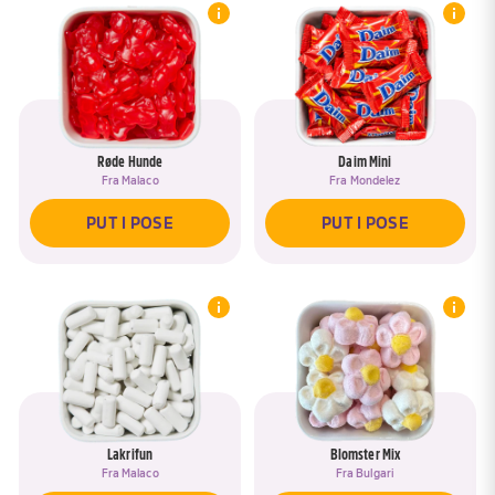
Røde Hunde
Daim Mini
Fra
Malaco
Fra
Mondelez
PUT I POSE
PUT I POSE
Lakrifun
Blomster Mix
Fra
Malaco
Fra
Bulgari