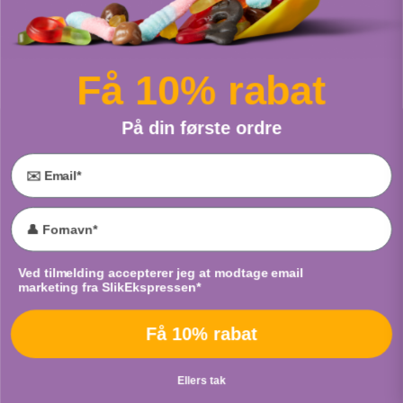
Pop Candy Jordbær
Kulørte Fisk
Fra
Scan Choco
Fra
Cloetta
Få 10% rabat
PUT I POSE
PUT I POSE
På din første ordre
Email
PEZ Fizzy Roll
Syrlige Frugt Diamanter
Accept marketing
Ved tilmelding accepterer jeg at modtage email
Fra
Cloetta
Fra
Malaco
marketing fra SlikEkspressen*
PUT I POSE
PUT I POSE
Få 10% rabat
Ellers tak