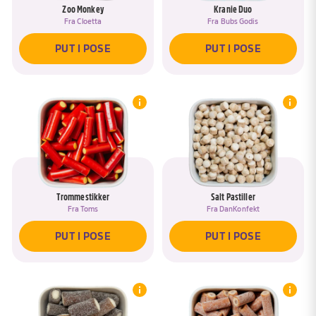
Zoo Monkey
Kranie Duo
Fra
Cloetta
Fra
Bubs Godis
PUT I POSE
PUT I POSE
Trommestikker
Salt Pastiller
Fra
Toms
Fra
DanKonfekt
PUT I POSE
PUT I POSE