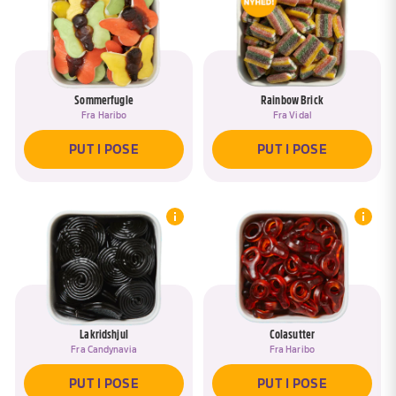
BLAND IGEN
JA, TILFØJ TIL <SPAN DATA-ASK-
RENAME-TITLE>{{POSE}}</SPAN>
GÅ TIL KURV
NEJ, NAVNGIV EN NY POSE
PUT I KURV
Sommerfugle
Rainbow Brick
Fra
Haribo
Fra
Vidal
PUT I POSE
PUT I POSE
Lakridshjul
Colasutter
Fra
Candynavia
Fra
Haribo
PUT I POSE
PUT I POSE