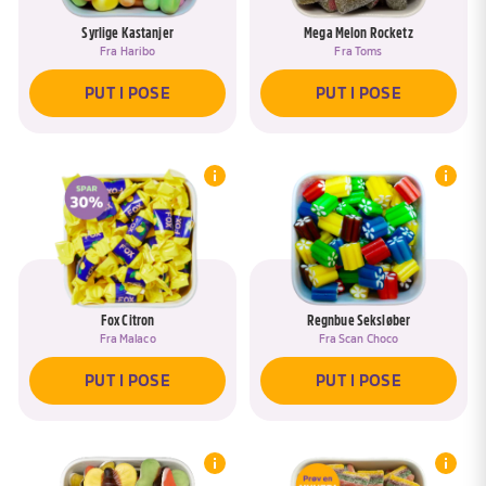
Syrlige Kastanjer
Mega Melon Rocketz
Fra
Haribo
Fra
Toms
PUT I POSE
PUT I POSE
Fox Citron
Regnbue Seksløber
Fra
Malaco
Fra
Scan Choco
Hov, du har allerede en pose, som
hedder <span data-ask-rename-title>
PUT I POSE
PUT I POSE
REMOVE DRAFTED PRODUCTS
{{pose}}</span>
Øjeblik :)
Vil du tilføje produkter til posen <span
data-ask-rename-title>{{pose}}</span>?
Du skal lige navngive din pose, så du har
let ved at finde den igen