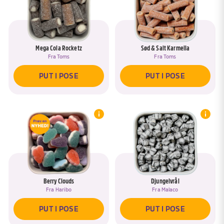
Mega Cola Rocketz
Sød & Salt Karmella
Fra
Toms
Fra
Toms
PUT I POSE
PUT I POSE
Berry Clouds
Djungelvrål
Fra
Haribo
Fra
Malaco
PUT I POSE
PUT I POSE