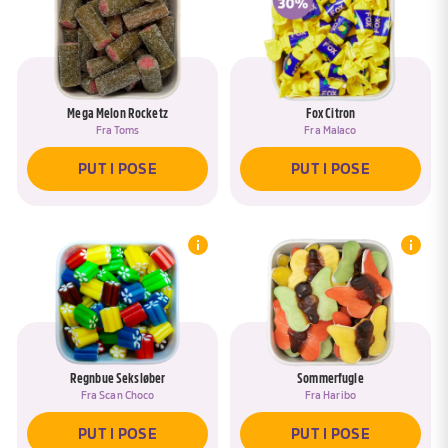
BLAND IGEN
JA, TILFØJ TIL <SPAN DATA-ASK-
RENAME-TITLE>{{POSE}}</SPAN>
GÅ TIL KURV
NEJ, NAVNGIV EN NY POSE
PUT I KURV
Mega Melon Rocketz
Fox Citron
Fra
Toms
Fra
Malaco
PUT I POSE
PUT I POSE
Regnbue Seksløber
Sommerfugle
Fra
Scan Choco
Fra
Haribo
PUT I POSE
PUT I POSE