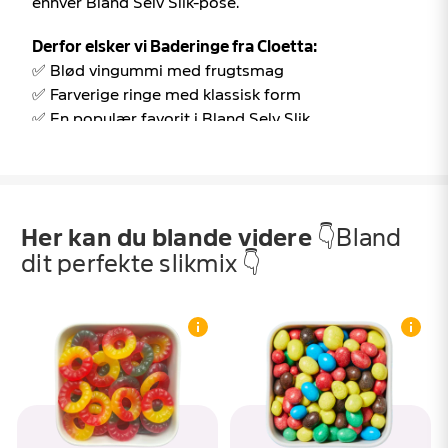
enhver Bland Selv Slik-pose.
Derfor elsker vi Baderinge fra Cloetta:
✅ Blød vingummi med frugtsmag
✅ Farverige ringe med klassisk form
✅ En populær favorit i Bland Selv Slik
Baderinge fra Cloetta hos SlikEkspressen –
farverige vingummiringe med masser af
frugtsmag 🍬
Her kan du blande videre
👇Bland
Der er noget helt særligt ved Baderinge fra Cloetta.
dit perfekte slikmix 👇
De farverige vingummiringe har været en favorit i
slikposen i mange år og er lette at kende på deres
karakteristiske ringform og flotte farver. De tilfører
både liv og variation til slikposen og er et naturligt
valg for dig, der elsker klassisk vingummi med
frugtsmag.
Når du tager den første bid, mødes du af en blød