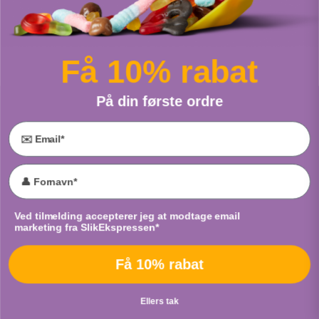
Sour Fruit Burst
Skum Isvafler
Fra
Tayas
Fra
Bulgari
Få 10% rabat
PUT I POSE
PUT I POSE
På din første ordre
Email
Vingummibamser
Sour Neon Worms
Accept marketing
Ved tilmelding accepterer jeg at modtage email
Fra
Cloetta
Fra
Cloetta
marketing fra SlikEkspressen*
PUT I POSE
PUT I POSE
Få 10% rabat
Ellers tak