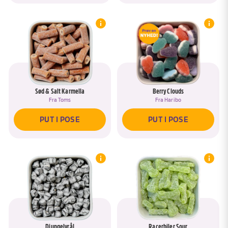
Sød & Salt Karmella
Berry Clouds
Fra
Toms
Fra
Haribo
PUT I POSE
PUT I POSE
Djungelvrål
Racerbiler Sour