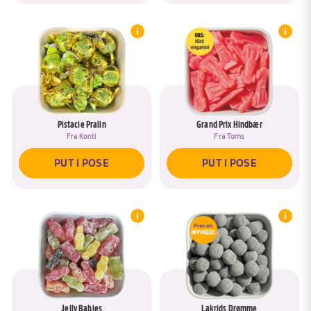
din Bland Selv Slik-pose!
Pistacie Pralin
Grand Prix Hindbær
Fra
Konti
Fra
Toms
PUT I POSE
PUT I POSE
Jelly Babies
Lakrids Drømme