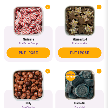
Marianne
Stjerneskud
Fra
Fazer Group
Fra
Hannah's
PUT I POSE
PUT I POSE
Polly
Blå Meter
Fra
Cloetta
Fra
Vidal