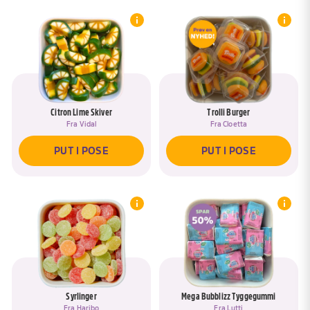
Citron Lime Skiver
Trolli Burger
Fra
Vidal
Fra
Cloetta
PUT I POSE
PUT I POSE
Syrlinger
Mega Bubblizz Tyggegummi
Fra
Haribo
Fra
Lutti