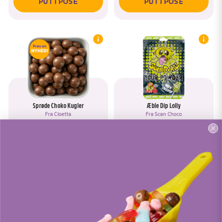
PUT I POSE
PUT I POSE
Sprøde Choko Kugler
Æble Dip Lolly
Fra
Cloetta
Fra
Scan Choco
PUT I POSE
PUT I POSE