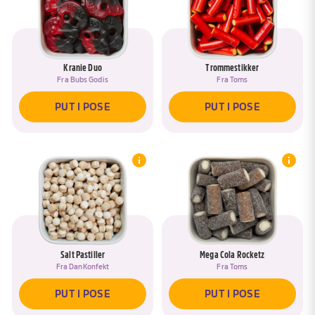
Kranie Duo
Trommestikker
Fra
Bubs Godis
Fra
Toms
PUT I POSE
PUT I POSE
Salt Pastiller
Mega Cola Rocketz
Fra
DanKonfekt
Fra
Toms
PUT I POSE
PUT I POSE