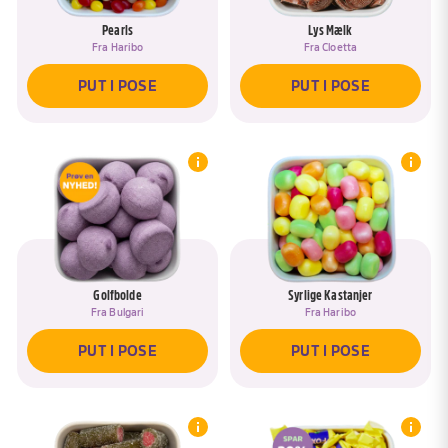
Pearls
Lys Mælk
Fra
Haribo
Fra
Cloetta
PUT I POSE
PUT I POSE
Golfbolde
Syrlige Kastanjer
Fra
Bulgari
Fra
Haribo
Hov, du har allerede en pose, som
hedder <span data-ask-rename-title>
PUT I POSE
PUT I POSE
REMOVE DRAFTED PRODUCTS
{{pose}}</span>
Øjeblik :)
Vil du tilføje produkter til posen <span
data-ask-rename-title>{{pose}}</span>?
Du skal lige navngive din pose, så du har
let ved at finde den igen