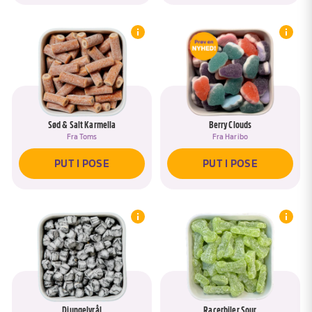
Sød & Salt Karmella
Berry Clouds
Fra
Toms
Fra
Haribo
PUT I POSE
PUT I POSE
Djungelvrål
Racerbiler Sour