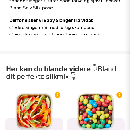
snoede slanger tilfører både farve og sjov til enhver
Bland Selv Slik-pose.
Derfor elsker vi Baby Slanger fra Vidal:
✅ Blød vingummi med luftig skumbund
✅ Frugtig smag og lange, farverige slanger
✅ En klassiker, der skiller sig ud i Bland Selv Slik
Baby Slanger fra Vidal hos SlikEkspressen – lange
vingummislanger med blød skumbund 🍬
Her kan du blande videre
👇Bland
Det er svært ikke at få øje på Baby Slanger i
dit perfekte slikmix 👇
slikposen. De lange, snoede figurer skiller sig ud
med deres flotte farver og karakteristiske form,
som gør dem til en af de mest genkendelige
vingummier i Bland Selv Slik. De tilfører både farve,
variation og et legende udtryk, som gør slikposen
endnu mere spændende.
Når du tager den første bid, mærker du straks