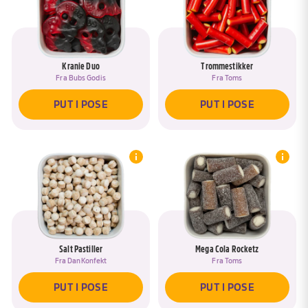
Kranie Duo
Trommestikker
Fra
Bubs Godis
Fra
Toms
PUT I POSE
PUT I POSE
Salt Pastiller
Mega Cola Rocketz
Fra
DanKonfekt
Fra
Toms
PUT I POSE
PUT I POSE