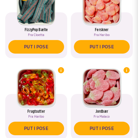
slik, der bliver valgt. Samtidig giver de slikskålen et
farverigt og indbydende udtryk.
Baby Slanger fra Vidal har været en favorit i mange
FizzyPop Bælte
Ferskner
år, og det er ikke uden grund. Den enkle
Fra
Cloetta
Fra
Haribo
kombination af blød skumbund, sej vingummi og
PUT I POSE
PUT I POSE
frugtig smag gør dem til en klassiker, som mange
vender tilbage til igen og igen. De er sjove at se på,
lækre at spise og passer til både hverdagens små
pauser og festlige lejligheder.
Hvis du elsker vingummi med lidt ekstra variation i
både form og konsistens, er Baby Slanger fra Vidal
et sikkert valg. De forener det bedste fra blødt
skum og frugtig vingummi i én farverig slikklassiker,
Frugtsutter
Jordbær
som fortsat er blandt favoritterne i Bland Selv Slik.
Fra
Haribo
Fra
Malaco
Snup Baby Slanger fra Vidal hos SlikEkspressen i
PUT I POSE
PUT I POSE
dag 🐍