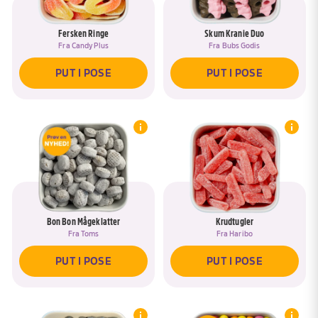
Fersken Ringe
Skum Kranie Duo
Fra
Candy Plus
Fra
Bubs Godis
PUT I POSE
PUT I POSE
Bon Bon Mågeklatter
Krudtugler
Fra
Toms
Fra
Haribo
PUT I POSE
PUT I POSE