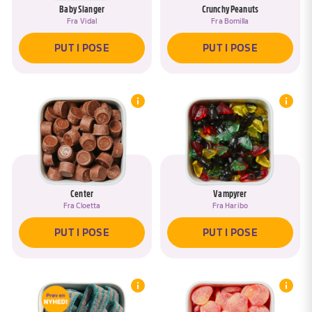
Baby Slanger
Crunchy Peanuts
samspillet mellem den bløde skumbund og den
Fra
Vidal
Fra
Bomilla
seje vingummi. Kombinationen giver en varieret
konsistens, som gør Baby Slanger anderledes end
PUT I POSE
PUT I POSE
klassiske vingummier. Den frugtige smag er sød og
afrundet, hvilket gør dem lette at nyde – én efter
én.
Baby Slanger passer perfekt sammen med lakrids,
chokolade, karameller og andre vingummier. De
bidrager med både en blødere konsistens og et
farverigt udtryk, som skaber god variation i Bland
Selv Slik-posen. Derfor er de et populært valg hos
Center
Vampyrer
Fra
Cloetta
Fra
Haribo
både børn og voksne, der elsker en blanding med
mange forskellige former og smagsoplevelser.
PUT I POSE
PUT I POSE
De lange slanger gør sig også godt i slikbuffeter, til
børnefødselsdage, temafester og andre hyggelige
arrangementer. De vækker nysgerrighed med deres
sjove form og bliver ofte blandt de første stykker