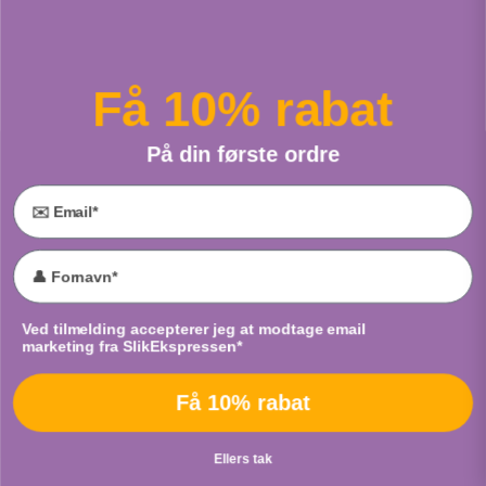
Sour Fruit Burst
Skum Isvafler
Fra
Tayas
Fra
Bulgari
Få 10% rabat
PUT I POSE
PUT I POSE
På din første ordre
Email
Vingummibamser
Sour Neon Worms
Accept marketing
Ved tilmelding accepterer jeg at modtage email
Fra
Cloetta
Fra
Cloetta
marketing fra SlikEkspressen*
PUT I POSE
PUT I POSE
Få 10% rabat
Ellers tak