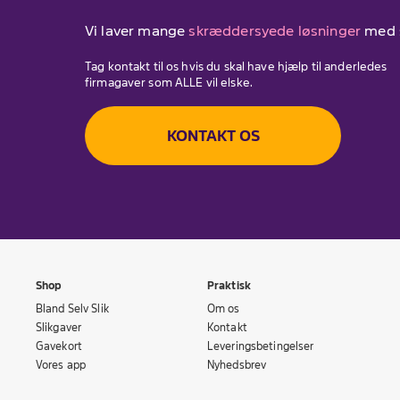
Vi laver mange
skræddersyede løsninger
med s
Tag kontakt til os hvis du skal have hjælp til anderledes
firmagaver som ALLE vil elske.
KONTAKT OS
Shop
Praktisk
Bland Selv Slik
Om os
Slikgaver
Kontakt
Gavekort
Leveringsbetingelser
Vores app
Nyhedsbrev