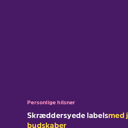
Personlige hilsner
Skræddersyede labels
med 
budskaber