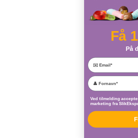
Få 
På d
Email
Accept marketing
Ved tilmelding accepte
marketing fra SlikEksp
F