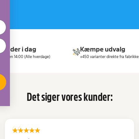
 sender i dag
Kæmpe udvalg
il inden 14:00 (Alle hverdage)
+450 varianter direkte fra fabrikk
Det siger vores kunder: